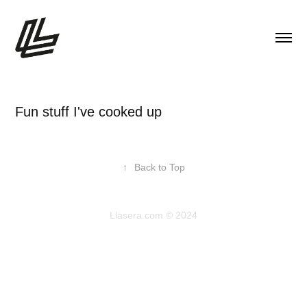
Fun stuff I've cooked up
↑
Back to Top
Llasera.com © 2024